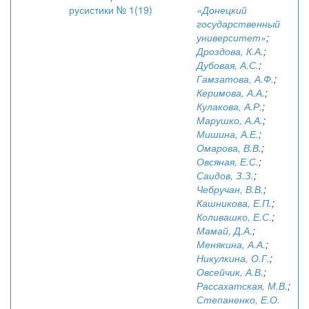
русистики № 1(19)
«Донецкий
государственный
университет»
;
Дроздова, К.А.
;
Дубовая, А.С.
;
Гамзатова, А.Ф.
;
Керимова, А.А.
;
Кулакова, А.Р.
;
Марушко, А.А.
;
Мишина, А.Е.
;
Омарова, В.В.
;
Овсяная, Е.С.
;
Саидов, З.З.
;
Чебручан, В.В.
;
Кашникова, Е.П.
;
Коливашко, Е.С.
;
Мамай, Д.А.
;
Менякина, А.А.
;
Никулкина, О.Г.
;
Овсейчик, А.В.
;
Рассахатская, М.В.
;
Степаненко, Е.О.