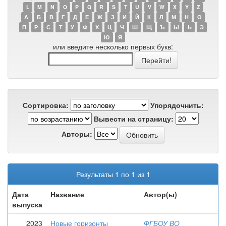
L
M
N
O
P
Q
R
S
T
U
V
W
X
Y
Z
А
Б
В
Г
Д
Е
Ж
З
И
Й
К
Л
М
Н
О
П
Р
С
Т
У
Ф
Х
Ц
Ч
Ш
Щ
Ъ
Ы
Ь
Э
Ю
Я
или введите несколько первых букв:
Сортировка:
Упорядочнить:
Вывести на страницу:
Авторы:
Результаты 1 по 1 из 1
Дата
Название
Автор(ы)
выпуска
2023
Новые горизонты
ФГБОУ ВО