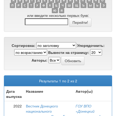
А
Б
В
Г
Д
Е
Ж
З
И
Й
К
Л
М
Н
О
П
Р
С
Т
У
Ф
Х
Ц
Ч
Ш
Щ
Ъ
Ы
Ь
Э
Ю
Я
или введите несколько первых букв:
Сортировка:
Упорядочнить:
Вывести на страницу:
Авторы:
Результаты 1 по 2 из 2
Дата
Название
Автор(ы)
выпуска
2022
Вестник Донецкого
ГОУ ВПО
национального
«Донецкий