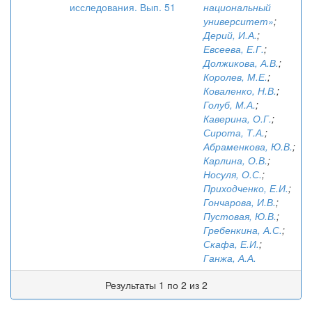
исследования. Вып. 51
национальный
университет»
;
Дерий, И.А.
;
Евсеева, Е.Г.
;
Должикова, А.В.
;
Королев, М.Е.
;
Коваленко, Н.В.
;
Голуб, М.А.
;
Каверина, О.Г.
;
Сирота, Т.А.
;
Абраменкова, Ю.В.
;
Карлина, О.В.
;
Носуля, О.С.
;
Приходченко, Е.И.
;
Гончарова, И.В.
;
Пустовая, Ю.В.
;
Гребенкина, А.С.
;
Скафа, Е.И.
;
Ганжа, А.А.
Результаты 1 по 2 из 2