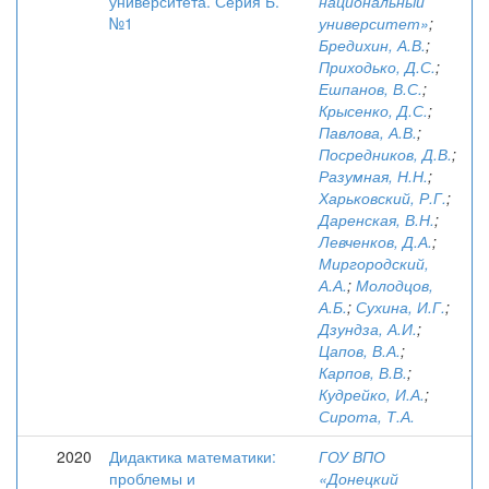
университета. Серия Б.
национальный
№1
университет»
;
Бредихин, А.В.
;
Приходько, Д.С.
;
Ешпанов, В.С.
;
Крысенко, Д.С.
;
Павлова, А.В.
;
Посредников, Д.В.
;
Разумная, Н.Н.
;
Харьковский, Р.Г.
;
Даренская, В.Н.
;
Левченков, Д.А.
;
Миргородский,
А.А.
;
Молодцов,
А.Б.
;
Сухина, И.Г.
;
Дзундза, А.И.
;
Цапов, В.А.
;
Карпов, В.В.
;
Кудрейко, И.А.
;
Сирота, Т.А.
2020
Дидактика математики:
ГОУ ВПО
проблемы и
«Донецкий