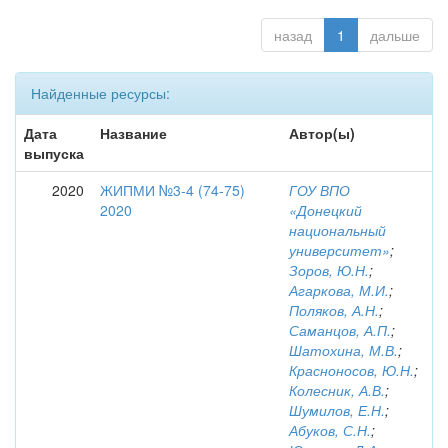
назад
1
дальше
Найденные ресурсы:
Дата
Название
Автор(ы)
выпуска
2020
ЖИПМИ №3-4 (74-75)
ГОУ ВПО
2020
«Донецкий
национальный
университет»
;
Зоров, Ю.Н.
;
Агаркова, М.И.
;
Поляков, А.Н.
;
Саманцов, А.П.
;
Шатохина, М.В.
;
Красноносов, Ю.Н.
;
Колесник, А.В.
;
Шумилов, Е.Н.
;
Абуков, С.Н.
;