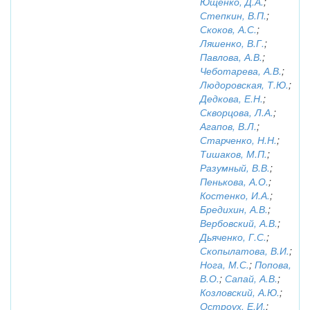
Ющенко, Д.А.
;
Степкин, В.П.
;
Скоков, А.С.
;
Ляшенко, В.Г.
;
Павлова, А.В.
;
Чеботарева, А.В.
;
Людоровская, Т.Ю.
;
Дедкова, Е.Н.
;
Скворцова, Л.А.
;
Агапов, В.Л.
;
Старченко, Н.Н.
;
Тишаков, М.П.
;
Разумный, В.В.
;
Пенькова, А.О.
;
Костенко, И.А.
;
Бредихин, А.В.
;
Вербовский, А.В.
;
Дьяченко, Г.С.
;
Скопылатова, В.И.
;
Нога, М.С.
;
Попова,
В.О.
;
Сапай, А.В.
;
Козловский, А.Ю.
;
Остроух, Е.И.
;